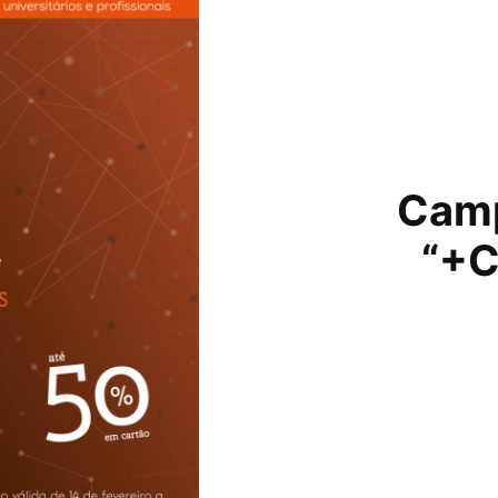
Camp
“+C