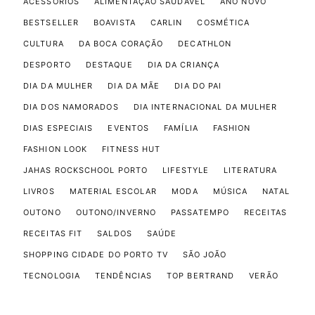
ACESSÓRIOS
ALIMENTAÇÃO SAUDÁVEL
ANO NOVO
BESTSELLER
BOAVISTA
CARLIN
COSMÉTICA
CULTURA
DA BOCA CORAÇÃO
DECATHLON
DESPORTO
DESTAQUE
DIA DA CRIANÇA
DIA DA MULHER
DIA DA MÃE
DIA DO PAI
DIA DOS NAMORADOS
DIA INTERNACIONAL DA MULHER
DIAS ESPECIAIS
EVENTOS
FAMÍLIA
FASHION
FASHION LOOK
FITNESS HUT
JAHAS ROCKSCHOOL PORTO
LIFESTYLE
LITERATURA
LIVROS
MATERIAL ESCOLAR
MODA
MÚSICA
NATAL
OUTONO
OUTONO/INVERNO
PASSATEMPO
RECEITAS
RECEITAS FIT
SALDOS
SAÚDE
SHOPPING CIDADE DO PORTO TV
SÃO JOÃO
TECNOLOGIA
TENDÊNCIAS
TOP BERTRAND
VERÃO