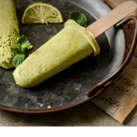
URA E EVENTOS
CULTURA E EVENTOS
cado Arte
A arte chegou 
sune – 5.ª
Shopping Cida
Edição
do Porto