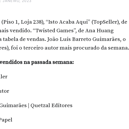
E JANEIRO, 2023
(Piso 1, Loja 238), “Isto Acaba Aqui” (TopSeller), de
mais vendido. “Twisted Games”, de Ana Huang
a tabela de vendas. João Luís Barreto Guimarães, o
res), foi o terceiro autor mais procurado da semana
 vendidos na passada semana:
ller
utor
 Guimarães | Quetzal Editores
Papel