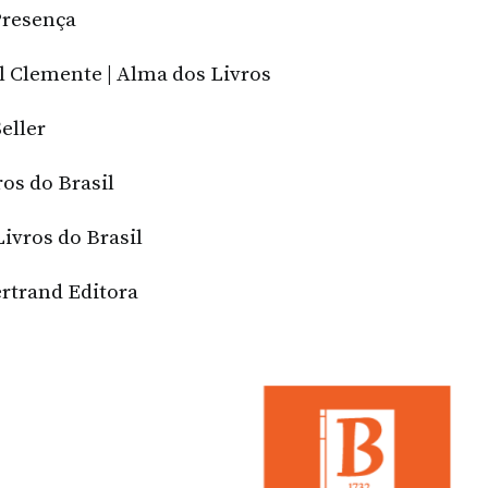
 Presença
l Clemente | Alma dos Livros
eller
ros do Brasil
Livros do Brasil
ertrand Editora
CULTURA E EV
CULTURA E EVENTOS
Novas mar
Dia Mundial da
caminh
Criança
Shopping 