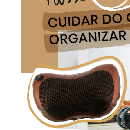
CULT
Dia 
C