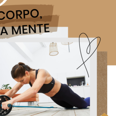
CULTURA E EVENTOS
URA E EVENTOS
Novas marcas 
Mundial da
caminho do
riança
Shopping Cida