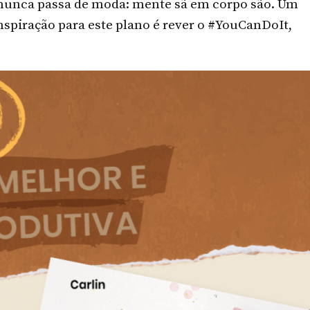
nunca passa de moda: mente sã em corpo são. Um
nspiração para este plano é rever o #YouCanDoIt,