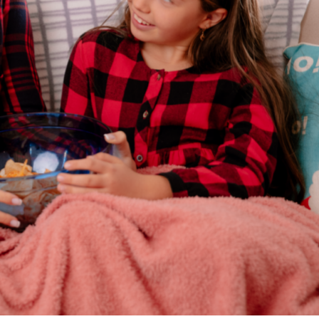
CULTURA E EVENTOS
URA E EVENTOS
Novas marcas 
Mundial da
caminho do
riança
Shopping Cida