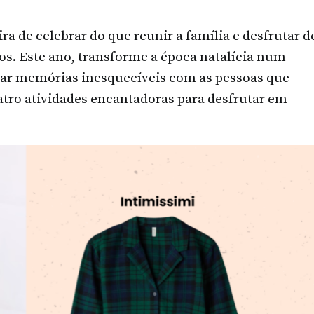
do Porto
DE MAIO, 2026
30 DE JUNHO, 2026
ra de celebrar do que reunir a família e desfrutar d
os. Este ano, transforme a época natalícia num
ar memórias inesquecíveis com as pessoas que
atro atividades encantadoras para desfrutar em