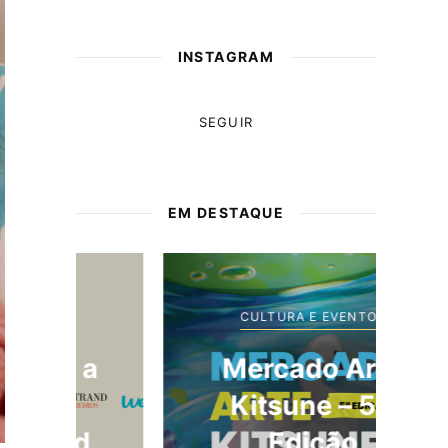
INSTAGRAM
SEGUIR
EM DESTAQUE
CULTURA E EVENTOS
a
Mercado Arte
Kitsune – 5.ª
de
Edição