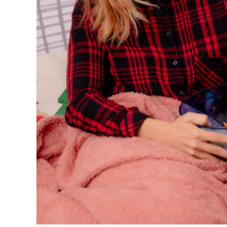
CULT
Dia 
C