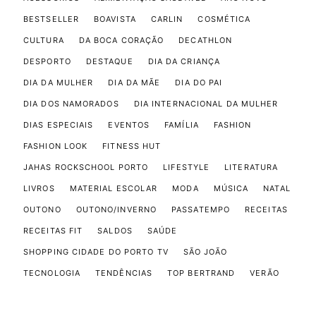
BESTSELLER
BOAVISTA
CARLIN
COSMÉTICA
CULTURA
DA BOCA CORAÇÃO
DECATHLON
DESPORTO
DESTAQUE
DIA DA CRIANÇA
DIA DA MULHER
DIA DA MÃE
DIA DO PAI
DIA DOS NAMORADOS
DIA INTERNACIONAL DA MULHER
DIAS ESPECIAIS
EVENTOS
FAMÍLIA
FASHION
FASHION LOOK
FITNESS HUT
JAHAS ROCKSCHOOL PORTO
LIFESTYLE
LITERATURA
LIVROS
MATERIAL ESCOLAR
MODA
MÚSICA
NATAL
OUTONO
OUTONO/INVERNO
PASSATEMPO
RECEITAS
RECEITAS FIT
SALDOS
SAÚDE
SHOPPING CIDADE DO PORTO TV
SÃO JOÃO
TECNOLOGIA
TENDÊNCIAS
TOP BERTRAND
VERÃO