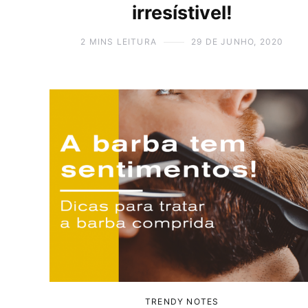
irresístivel!
2 MINS LEITURA
29 DE JUNHO, 2020
CULTURA E
Co
decora
24 DE
TRENDY NOTES