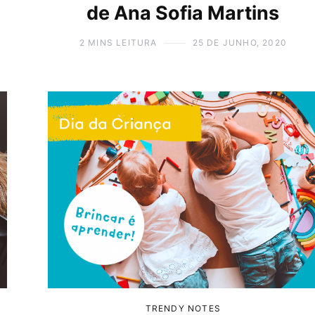
de Ana Sofia Martins
2 MINS LEITURA
25 DE JUNHO, 2020
 EVENTOS
NOVIDADES
TRENDY NOTES
nheça a
O coração do
ção de Natal
Porto, mais per
2022
de si!
 NOVEMBRO, 2022
19 DE AGOSTO, 2022
TRENDY NOTES