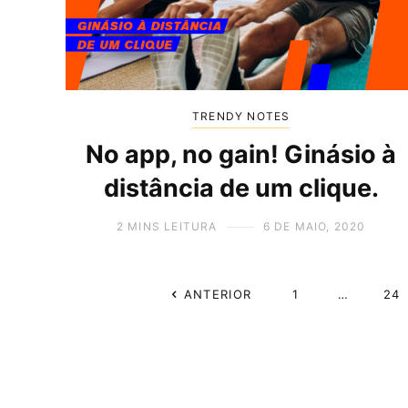
TRENDY NOTES
No app, no gain! Ginásio à
distância de um clique.
2 MINS LEITURA
6 DE MAIO, 2020
ANTERIOR
1
…
24